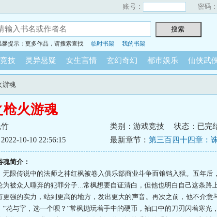
账号：
密码
温馨提示：更多作品，请搜索查找
临时书架
我的书架
竞技
灵异悬疑
女生言情
玄幻奇幻
都市娱乐
仙侠武
火游魂
之枪火游魂
挽竹
类别：游戏竞技
状态：已完
2-10-10 22:56:15
最新章节：
第三百四十四章：
大章）
游魂简介：
，无限传说中的法师之神红枫被卷入俱乐部商业斗争而锒铛入狱。五年后
论为被众人唾弃的犯罪分子...常枫想要自证清白，但他也明白自己这条路
有更强的实力，站到更高的地方，发出更大的声音。再次之前，他不介意
！“花与字，选一个呗？”常枫抛玩着手中的硬币，袖口中的刀刃闪着寒光