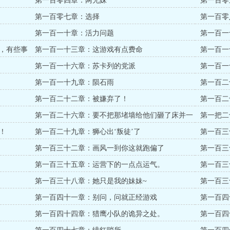
第一百零四章：两兄妹
第一百零
第一百零七章：选择
第一百零
第一百一十章：活力问题
第一百一
招~
，有些事
第一百一十三章：这游戏有点费命
第一百一
第一百一十六章：苏卡列的党派
第一百一
第一百一十九章：陨石雨
第一百二
第一百二十二章：被嫌弃了！
第一百二
第一百二十六章：要不把那堵墙给他们砸了床并一
第一把二
块？
！
第一百二十九章：狮心出‘叛徒’了
第一百三
第一百三十二章：画风一到你这就跑偏了
第一百三
第一百三十五章：运营下的一点点运气。
第一百三
第一百三十八章：她只是我的妹妹~
第一百三
第一百四十一章：别问，问就正经游戏
第一百四
第一百四十四章：猎鹰小队的诡异之处。
第一百四