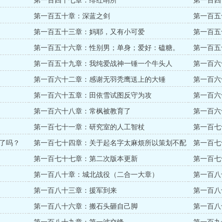
第一百四十七章：绯红哨所
第一百四
第一百五十章：深蓝之剑
第一百五
累
第一百五十三章：妈耶，又有小可爱
第一百五
第一百五十六章：性别男；单身；爱好：磕糖。
第一百五
第一百五十九章：我纯爱战神一锤一个牛头人
第一百六
第一百六十二章：感谢无羽秃鹰送上的大锤
第一百六
我，能不
第一百六十五章：田依雪试图反守为攻
第一百六
第一百六十八章：常枫被教育了
第一百六
第一百七十一章：研究室的人工智杖
第一百七
的...
了吗？
第一百七十四章：关于起名字太麻烦所以策划不配
第一百七
有名字这件事
第一百七十七章：第二次版本更新
第一百七
第一百八十章：城北战役（二合一大章）
第一百八
第一百八十三章：援军到来
第一百八
第一百八十六章：搬石头砸自己脚
第一百八