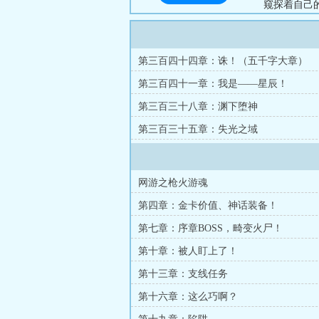
窥探着自己
系。”常枫
生命值瞬间
圈吗？”“还
第三百四十四章：诛！（五千字大章）
第三百四十一章：我是——星辰！
第三百三十八章：渊下堕神
第三百三十五章：失光之域
网游之枪火游魂
第四章：金卡价值、神话装备！
第七章：序章BOSS，畸变火尸！
第十章：被人盯上了！
第十三章：支线任务
第十六章：这么巧啊？