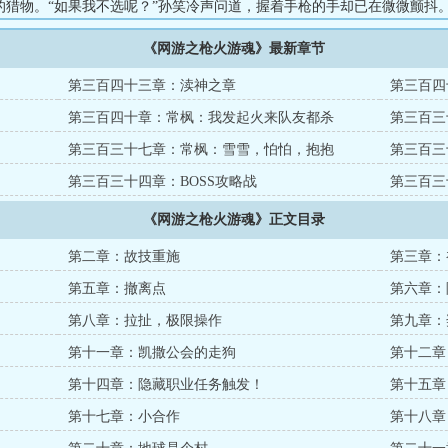
的猎物。“如果我不选呢？”孙笑冷声问道，握着手枪的手却已在微微颤抖。
低笑道，身影已经消失在孙笑的面前，“都是死。”硬币随着常枫的声音一起
《网游之枪火游魂》最新章节
清空。孤注一掷，再次秒杀！常枫冷笑着扫过周围陆续出现的玩家：“这就
是和五年前一样啊，无聊至极。”...
第三百四十三章：渎神之章
第三百四
第三百四十章：常枫：我发起火来队友都杀
第三百三
第三百三十七章：常枫：雪雪，怕怕，抱抱
第三百三
(づ??????)づ
第三百三十四章：BOSS攻略战
第三百三
《网游之枪火游魂》正文目录
第二章：故技重施
第三章：
第五章：撤离点
第六章：
第八章：拉扯，极限操作
第九章：
第十一章：凯撒公会的走狗
第十二章
第十四章：隐藏职业任务触发！
第十五章
第十七章：小合作
第十八章