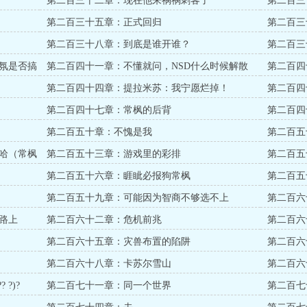
第二百三十二章：现在他来祸祸刺客了
第二百三
第二百三十五章：正式回归
第二百三
第二百三十八章：到底是谁开谁？
第二百三
氛是否搞
第二百四十一章：不懂就问，NSD什么时候解散
第二百四
第二百四十四章：提拉米苏：我宁愿烂掉！
第二百四
第二百四十七章：常枫的后背
第二百四
第二百五十章：不愧是我
第二百五
哈（常枫
第二百五十三章：游戏里的彩排
第二百五
实
第二百五十六章：睚眦必报狗常枫
第二百五
第二百五十九章：可能因为智商不够选不上
第二百六
路上
第二百六十二章：危机前兆
第二百六
第二百六十五章：灾兽布置的陷阱
第二百六
第二百六十八章：卡苏尔雪山
第二百六
?)?
第二百七十一章：同一个世界
第二百七