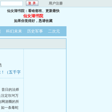
：
用户注册
仙女湖书院：看啥都有、更新最快
仙女湖书院
如果你觉得好，恳请收藏
侠
科幻未来
历史军事
二次元
结
诛！（五千字
，昔日的法师
上注定坎坷万
与网游圈的所
，如一条毒蛇