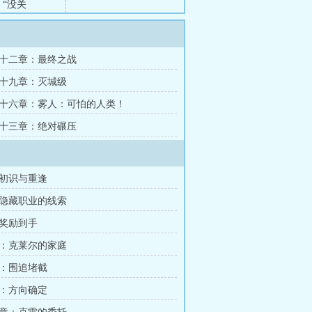
“没关
落地，孙笑的
是现在的职业
十二章：最终之战
十九章：灭城级
十六章：雾人：可怕的人类！
十三章：绝对碾压
初识与重逢
隐藏职业的线索
奖励到手
：克莱尔的家庭
：围追堵截
：方向确定