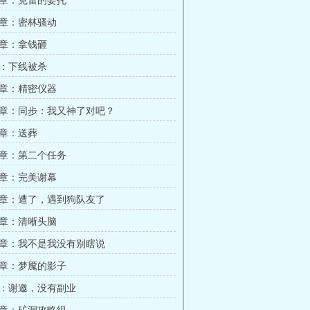
章：克雷的委托
章：密林骚动
章：拿钱砸
：下线被杀
章：精密仪器
章：同步：我又神了对吧？
章：送葬
章：第二个任务
章：完美谢幕
章：遭了，遇到狗队友了
章：清晰头脑
章：我不是我没有别瞎说
章：梦魇的影子
：谢邀，没有副业