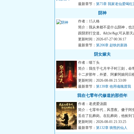
最新章节：
第75章 我家老仙爱喝
阴神
作者：15人格
简介：我从来都不是什么阴神，也
跟阴邪打交道。&lt;br/&gt;可从
接连找上我，身边的...
更新时间：2026-07-27 00:36:17
最新章节：
第206章 赵铁的新路
阴女嫁夫
作者：喵丫头
简介：我生于七月半子时三刻，命
十二岁那年，外婆、阿爹阿娘同日
里人说我是天煞孤星降世...
更新时间：2026-08-06 21:53:09
最新章节：
第139章 他用魂魄渡我
我在七零年代修道的那些年
作者：老虎爱汤圆
简介：七零年代，风雪夜。傻子阿
丢在了乱葬岗。在乱葬岗，他捡到
人都看不见的青铜棺，养...
更新时间：2026-08-01 21:33:25
最新章节：
第132章 骑熊的仙人