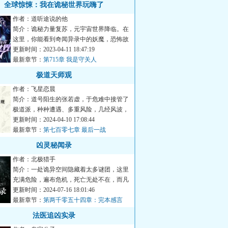
全球惊悚：我在诡秘世界玩嗨了
作者：道听途说的他
简介：诡秘力量复苏，元宇宙世界降临。在
这里，你能看到奇闻异录中的妖魔，恐怖故
事里的鬼怪，甚至神话传...
更新时间：2023-04-11 18:47:19
最新章节：
第715章 我是守关人
极道天师观
作者：飞星恋晨
简介：道号阳生的张若虚，于危难中接管了
极道派，种种遭遇、多重风险，几经风波，
最终把极道派发扬光大，...
更新时间：2024-04-10 17:08:44
最新章节：
第七百零七章 最后一战
凶灵秘闻录
作者：北极猎手
简介：一处诡异空间隐藏着太多谜团，这里
充满危险，遍布危机，死亡无处不在，而凡
是进入这里的人只会存在...
更新时间：2024-07-16 18:01:46
最新章节：
第两千零五十四章：完本感言
法医追凶实录