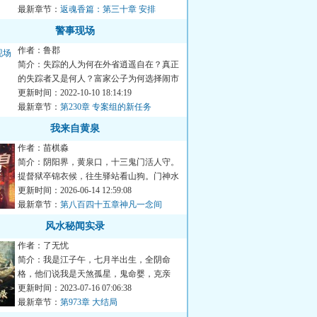
最新章节：
返魂香篇：第三十章 安排
警事现场
作者：鲁郡
简介：失踪的人为何在外省逍遥自在？真正
的失踪者又是何人？富家公子为何选择闹市
隐居？妙龄少女又为何行...
更新时间：2022-10-10 18:14:19
最新章节：
第230章 专案组的新任务
我来自黄泉
作者：苗棋淼
简介：阴阳界，黄泉口，十三鬼门活人守。
提督狱卒锦衣候，往生驿站看山狗。门神水
仙夫子庙，红灯白幡绕街...
更新时间：2026-06-14 12:59:08
最新章节：
第八百四十五章神凡一念间
风水秘闻实录
作者：了无忧
简介：我是江子午，七月半出生，全阴命
格，他们说我是天煞孤星，鬼命婴，克亲
人、克四邻、克相亲，克&hel...
更新时间：2023-07-16 07:06:38
最新章节：
第973章 大结局