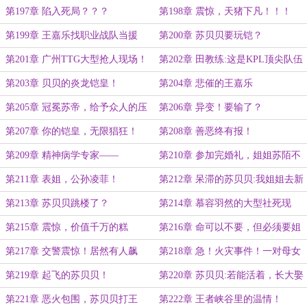
它！
第197章 陷入死局？？？
第198章 震惊，天猪下凡！！！
第199章 王嘉乐找职业战队当援
第200章 苏贝贝要玩铠？
手！！！
第201章 广州TTG大型抢人现场！
第202章 田教练:这是KPL顶尖队伍
才有的配合！
第203章 贝贝的炎龙铠皇！
第204章 悲催的王嘉乐
第205章 冠冕苏帝，给予众人的压
第206章 异变！要输了？
迫感！！！
第207章 你的铠皇，无限猖狂！
第208章 善恶终有报！
第209章 精神病学专家——
第210章 参加完婚礼，姐姐苏陌不
SuBeiBei！
见了！
第211章 表姐，公孙凌菲！
第212章 呆滞的苏贝贝:我姐姐去新
疆了？
第213章 苏贝贝跳楼了？
第214章 慕容羽然的大型社死现
场！！！
第215章 震惊，价值千万的糕
第216章 命可以不要，但必须要姐
点！！！
姐！！！
第217章 交警震惊！居然有人飙
第218章 急！火灾事件！一对母女
车！
被困！
第219章 起飞的苏贝贝！
第220章 苏贝贝:若能活着，长大娶
你为妻！
第221章 恶火包围，苏贝贝打王
第222章 王者峡谷里的温情！