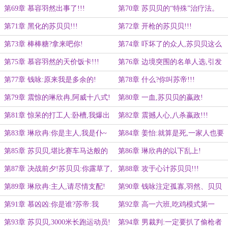
屁!
第69章 慕容羽然出事了!!!
第70章 苏贝贝的“特殊”治疗法。
第71章 黑化的苏贝贝!!!
第72章 开枪的苏贝贝!!!
第73章 棒棒糖?拿来吧你!
第74章 吓坏了的众人,苏贝贝这么
狠?
第75章 慕容羽然的天价饭卡!!!
第76章 边境突围的名单人选,引发
的争执
第77章 钱咏:原来我是多余的!
第78章 什么?你叫苏帝!!!
第79章 震惊的琳欣冉,阿威十八式!
第80章 一血,苏贝贝的嬴政!
第81章 惊呆的打工人:卧槽,我爆出
第82章 震撼人心,八杀嬴政!!!
的装备呢?
第83章 琳欣冉:你是主人,我是仆~
第84章 姜怡:就算是死,一家人也要
整整齐齐。
第85章 苏贝贝,堪比赛车马达般的
第86章 琳欣冉的以下乱上!
手速!
第87章 决战前夕!苏贝贝:你露草了,
第88章 攻于心计苏贝贝!!!
快收收屁股!
第89章 琳欣冉:主人,请尽情支配!
第90章 钱咏注定孤寡,羽然、贝贝
大决战!
第91章 慕凶凶:你是谁?苏帝:我
第92章 高一六班,吃鸡模式第一
是……
名!!!
第93章 苏贝贝,3000米长跑运动员!
第94章 男裁判:一定要扒了偷枪者