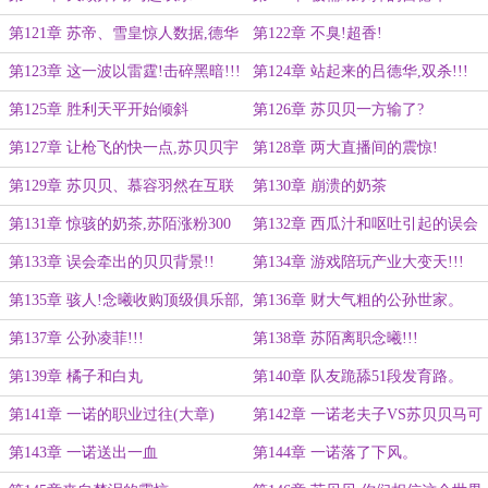
第121章 苏帝、雪皇惊人数据,德华
第122章 不臭!超香!
吓出心脏病来了!
第123章 这一波以雷霆!击碎黑暗!!!
第124章 站起来的吕德华,双杀!!!
第125章 胜利天平开始倾斜
第126章 苏贝贝一方输了?
第127章 让枪飞的快一点,苏贝贝宇
第128章 两大直播间的震惊!
宙级五杀!!!
第129章 苏贝贝、慕容羽然在互联
第130章 崩溃的奶茶
网引起的轰动!!!
第131章 惊骇的奶茶,苏陌涨粉300
第132章 西瓜汁和呕吐引起的误会
万!!!
第133章 误会牵出的贝贝背景!!
第134章 游戏陪玩产业大变天!!!
第135章 骇人!念曦收购顶级俱乐部,
第136章 财大气粗的公孙世家。
是哪个?
第137章 公孙凌菲!!!
第138章 苏陌离职念曦!!!
第139章 橘子和白丸
第140章 队友跪舔51段发育路。
第141章 一诺的职业过往(大章)
第142章 一诺老夫子VS苏贝贝马可
波罗
第143章 一诺送出一血
第144章 一诺落了下风。