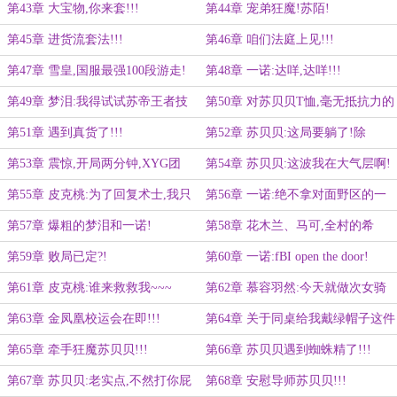
强!
第43章 大宝物,你来套!!!
第44章 宠弟狂魔!苏陌!
第45章 进货流套法!!!
第46章 咱们法庭上见!!!
第47章 雪皇,国服最强100段游走!
第48章 一诺:达咩,达咩!!!
第49章 梦泪:我得试试苏帝王者技
第50章 对苏贝贝T恤,毫无抵抗力的
术的深浅!
慕容羽然!
第51章 遇到真货了!!!
第52章 苏贝贝:这局要躺了!除
非……
第53章 震惊,开局两分钟,XYG团
第54章 苏贝贝:这波我在大气层啊!
灭!!!
第55章 皮克桃:为了回复术士,我只
第56章 一诺:绝不拿对面野区的一
好蹭网了
针一线!!!
第57章 爆粗的梦泪和一诺!
第58章 花木兰、马可,全村的希
望!!!
第59章 败局已定?!
第60章 一诺:fBI open the door!
第61章 皮克桃:谁来救救我~~~
第62章 慕容羽然:今天就做次女骑
士,打死你这白眼狼!
第63章 金凤凰校运会在即!!!
第64章 关于同桌给我戴绿帽子这件
事!
第65章 牵手狂魔苏贝贝!!!
第66章 苏贝贝遇到蜘蛛精了!!!
第67章 苏贝贝:老实点,不然打你屁
第68章 安慰导师苏贝贝!!!