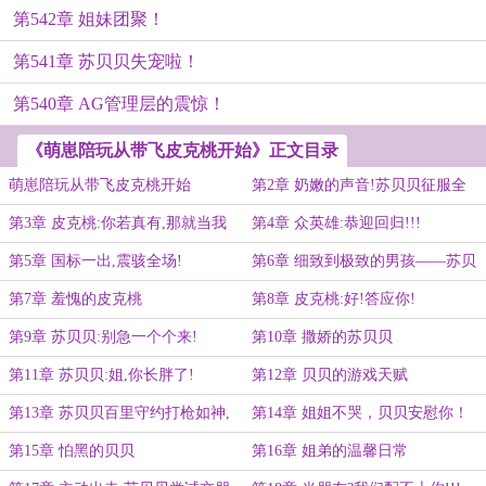
第542章 姐妹团聚！
第541章 苏贝贝失宠啦！
第540章 AG管理层的震惊！
《萌崽陪玩从带飞皮克桃开始》正文目录
萌崽陪玩从带飞皮克桃开始
第2章 奶嫩的声音!苏贝贝征服全
场!!!
第3章 皮克桃:你若真有,那就当我
第4章 众英雄:恭迎回归!!!
cp!!!
第5章 国标一出,震骇全场!
第6章 细致到极致的男孩——苏贝
贝!
第7章 羞愧的皮克桃
第8章 皮克桃:好!答应你!
第9章 苏贝贝:别急一个个来!
第10章 撒娇的苏贝贝
第11章 苏贝贝:姐,你长胖了!
第12章 贝贝的游戏天赋
第13章 苏贝贝百里守约打枪如神,
第14章 姐姐不哭，贝贝安慰你！
苏陌方寸大乱!
第15章 怕黑的贝贝
第16章 姐弟的温馨日常