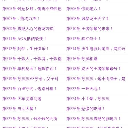
事？
第505章 钟意反野，偷鸡不成蚀把
第506章 惊现老六！
米！
第507章，势均力敌！
第508章 风暴龙王丢了？
第509章 震撼人心的抢龙方式!
第510章 王者荣耀的未来！
第511章 AG女队的蜕变！
第512章 猩红剑士！
第513章 阿然，生日快乐！
第514章 庆生电影片尾曲，网抑云
榜单第一！！！
第515章 干饭人，干饭魂，干饭都
第516章 苏溪相邀
是人上人！！！
第517章 单独见面？危险临近！
第518章 逆天的王者荣耀账号！
第519章 苏贝贝VS苏念，父子对
第520章 苏贝贝：这小街溜子，是
决，皇城pk！
我爸爸？
第521章 百里守约，边路对狙！
第522章 一拜天地！
第523章 火车变道问题
第524章 小土豪，苏贝贝
第525章 自助大餐！
第526章 悲惨的吃播！
第527章 苏贝贝：钱不钱的无所
第528章 苏贝贝震撼的影响力！