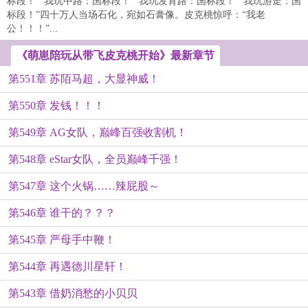
标段！”“我玩中路：国标段！”“我玩发育路：国标段！”“我玩游走：国
标段！”四十万人当场石化，宛如石膏像。皮克桃惊呼：“我老
公！！！”...
《萌崽陪玩从带飞皮克桃开始》最新章节
第551章 苏陌马超，大显神威！
第550章 发钱！！！
第549章 AG女队，巅峰百强收割机！
第548章 eStar女队，全员巅峰千强！
第547章 这个火锅……辣屁股～
第546章 谁干的？？？
第545章 严母手中鞭！
第544章 再遇德川星轩！
第543章 借奶消愁的小贝贝