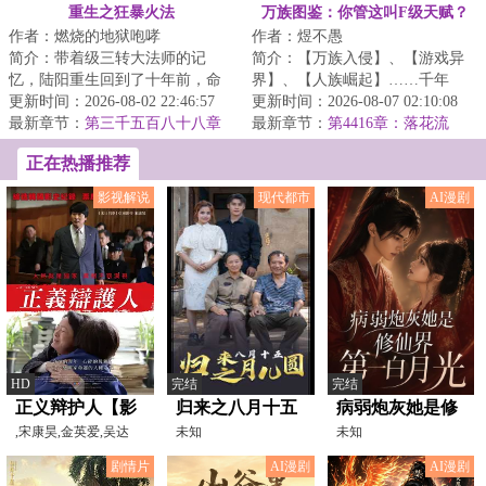
重生之狂暴火法
万族图鉴：你管这叫F级天赋？
作者：燃烧的地狱咆哮
作者：煜不愚
简介：带着级三转大法师的记
简介：【万族入侵】、【游戏异
忆，陆阳重生回到了十年前，命
界】、【人族崛起】……千年
运跟他开了一个玩笑，曾经失去
更新时间：2026-08-02 22:46:57
前，昊天塔降临蓝星，万族入
更新时间：2026-08-07 02:10:08
过的，被夺走的，...
最新章节：
第三千五百八十八章
侵，以樱花国覆灭开...
最新章节：
第4416章：落花流
挑拨离间
水，高抬贵手！
正在热播推荐
影视解说
现代都市
AI漫剧
HD
完结
完结
正义辩护人【影
归来之八月十五
病弱炮灰她是修
视解说】
,宋康昊,金英爱,吴达
月儿圆
未知
仙界第一白月光
未知
洙,郭度沅,任时完,宋永
剧情片
AI漫剧
AI漫剧