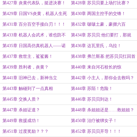
第427章 炎黄代表队，挺进决赛！
第428章 苏贝贝要上场打比赛？
第429章 日国VS炎黄，机器人生死
第430章 两国主控手的交锋！
战！！！
第431章 百分百空手接白刃！！！
第432章 啵啵土豪，豪掷六百
万！！！
第433章 机器人会武术，谁也防不
第434章 苏贝贝:他们要打，那就
住！
打！
第435章 日国高仿真机器人——诺
第436章 达瓦里氏，乌拉！
玛！！！
第437章 救世主，鲨鲨酱！
第438章 弗兰斯基:把苏贝贝扛回首
都！
第439章 胜利者，炎黄？
第440章 来自河石校长的惊
骇！！！
第441章 旧神已去，新神当立
第442章 小主人，那你会去救吗？
第443章 触碰到了一点真相
第444章 苏陌！危险！
第445章 交换人质？
第446章 苏贝贝到达！
第447章 杀姐证道？
第448章 杀姐姐还是……救姐姐？
第449章 救援成功！
第450章 治疗被绑女子！
第451章 过度奖励？？？
第452章 苏贝贝开导！！！