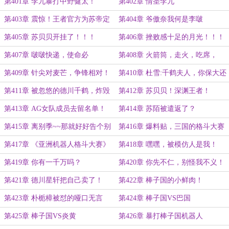
第401章 李九暴打中野健太！
第402章 情圣李九
第403章 震惊！王者官方为苏帝定
第404章 爷傲奈我何是李啵
制皮肤！
啵！！！
第405章 苏贝贝开挂了！！！
第406章 挫败感十足的月光！！！
第407章 啵啵快递，使命必
第408章 火箭筒，走火，吃席，
达！！！
懂？
第409章 针尖对麦芒，争锋相对！
第410章 杜雪:千鹤夫人，你保大还
是保小？
第411章 被忽悠的德川千鹤，炸毁
第412章 苏贝贝！深渊王者！
自家产业！
第413章 AG女队成员去留名单！
第414章 苏陌被遣返了？
第415章 离别季~~那就好好告个别
第416章 爆料贴，三国的格斗大赛
吧
机器人！
第417章 《亚洲机器人格斗大赛》
第418章 嘿嘿，被模仿人是我！
开赛在即！
第419章 你有一千万吗？
第420章 你先不仁，别怪我不义！
第421章 德川星轩把自己卖了！
第422章 棒子国的小鲜肉！
第423章 朴栀樟被怼的哑口无言
第424章 棒子国VS巴国
第425章 棒子国VS炎黄
第426章 暴打棒子国机器人