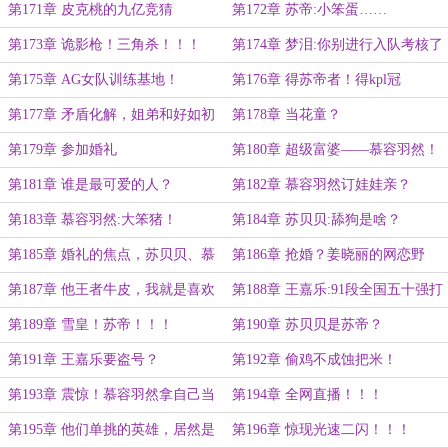
第171章 皮克桃的九亿竞猜
第172章 苏帝:小笨蛋……
币！！！
第173章 诡影枪！三角杀！！！
第174章 梦泪:你别进行入队考核了
第175章 AG女队训练基地！
第176章 得苏帝者！得kpl冠
军！！！
第177章 矛盾化解，姐弟和好如初
第178章 当花童？
第179章 参加婚礼
第180章 超级富婆——慕容羽然！
第181章 谁是最可爱的人？
第182章 慕容羽然订娃娃亲？
第183章 慕容羽然:大笨猪！
第184章 苏贝贝:舔狗是啥？
第185章 婚礼的焦点，苏贝贝、慕
第186章 抢婚？姜晓丽的网恋野
容羽然！！！
王！！！
第187章 他王者牛皮，我就是喜欢
第188章 王嘉乐:91段全国五十强打
他！！！
野！！！
第189章 雪皇！苏帝！！！
第190章 苏贝贝是苏帝？
第191章 王嘉乐要盗号？
第192章 偷鸡不成蚀把米！
第193章 震惊！慕容羽然拿自己当
第194章 全网直播！！！
比赛赌注！
第195章 他们单挑的英雄，居然是
第196章 惊现光速二闪！！！