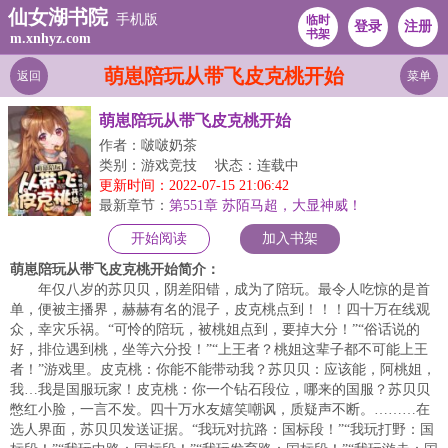
仙女湖书院
手机版
临时
登录
注册
书架
m.xnhyz.com
萌崽陪玩从带飞皮克桃开始
返回
菜单
萌崽陪玩从带飞皮克桃开始
作者：啵啵奶茶
类别：游戏竞技
状态：连载中
更新时间：2022-07-15 21:06:42
最新章节：
第551章 苏陌马超，大显神威！
开始阅读
加入书架
萌崽陪玩从带飞皮克桃开始简介：
年仅八岁的苏贝贝，阴差阳错，成为了陪玩。最令人吃惊的是首
单，便被主播界，赫赫有名的混子，皮克桃点到！！！四十万在线观
众，幸灾乐祸。“可怜的陪玩，被桃姐点到，要掉大分！”“俗话说的
好，排位遇到桃，坐等六分投！”“上王者？桃姐这辈子都不可能上王
者！”游戏里。皮克桃：你能不能带动我？苏贝贝：应该能，阿桃姐，
我…我是国服玩家！皮克桃：你一个钻石段位，哪来的国服？苏贝贝
憋红小脸，一言不发。四十万水友嬉笑嘲讽，质疑声不断。………在
选人界面，苏贝贝发送证据。“我玩对抗路：国标段！”“我玩打野：国