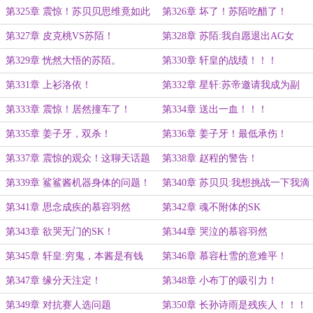
竞课程！！！
第325章 震惊！苏贝贝思维竟如此
第326章 坏了！苏陌吃醋了！
清奇！
第327章 皮克桃VS苏陌！
第328章 苏陌:我自愿退出AG女
队！
第329章 恍然大悟的苏陌。
第330章 轩皇的战绩！！！
第331章 上衫洛依！
第332章 星轩:苏帝邀请我成为副
教？
第333章 震惊！居然撞车了！
第334章 送出一血！！！
第335章 姜子牙，双杀！
第336章 姜子牙！最低承伤！
第337章 震惊的观众！这聊天话题
第338章 赵程的警告！
不一般啊！
第339章 鲨鲨酱机器身体的问题！
第340章 苏贝贝:我想挑战一下我滴
软肋
第341章 思念成疾的慕容羽然
第342章 魂不附体的SK
第343章 欲哭无门的SK！
第344章 哭泣的慕容羽然
第345章 轩皇:穷鬼，本酱是有钱
第346章 慕容杜雪的意难平！
人！
第347章 缘分天注定！
第348章 小布丁的吸引力！
第349章 对抗赛人选问题
第350章 长孙诗雨是残疾人！！！