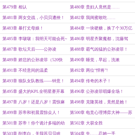
第479章 相认
第480章 贵妇人竟然是……
第481章 两女交战，小贝贝遭殃！
第482章 我闺蜜敢吃……
第483章 暴打丈母娘！
第484章 一块硬糖，换了个30万亿
的家族
第485章 李啵啵：我明天可能会死~
第486章 明星齐聚魔都，沈藤驾
到！！！
第487章 歌坛天后——公孙凌
第488章 霸气凶猛的公孙凌菲！
菲！！！
第489章 娇忿的公孙凌菲（520快
第490章 睡觉，早起，洗漱
乐）
第491章 不经意间的温柔
第492章 两位“悍将”!
第493章 狼队女队教练——钟意！
第494章 传奇的木子！
第495章 盛大的KPL全明星赛开幕
第496章 公孙凌菲唱爆全场！
式！
第497章 八岁！还是八岁！震惊麻
第498章 克隆英雄，竟然是她！
了！
第499章 苏帝和初晨震惊众人！
第500章 电竞心理博弈大神——苏
贝贝！
第501章 苏帝！你个诡计多端的幼
第502章 大获全胜
狼王！
第503章 削李白，关我苏贝贝啥
第504章 先……忍她一手