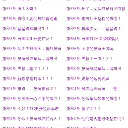
才！！！
第377章 擦！大哥！
第378章 坏了，女队成员有了依赖
心理！
第379章 震惊！她们居然冒雨跑
第380章 来自兵王赵程的震惊！
步！
第381章 鲨鲨酱即将诞生！
第382章 机械少女——鲨鲨酱！
第383章 日国KRL开赛在及！
第384章 日国TG王者荣耀战队
第385章 我！中野健太，挑战炎黄
第386章 团结的炎黄王者玩
所有王者民间玩家！！！
家！！！
第387章 炎黄最强车队，请求出
第388章 夫赖！一血？？？
战！！！
第389章 夫赖，输了！！！
第390章 炎黄最弱车队，请求出
战！！！
第391章 解除彩笔封印！！！
第392章 奶茶的远房表妹
第393章 难道……炎黄要败了？
第394章 最强地表玩家——苏
帝！！！
第395章 苏贝贝一心四用的威力！
第396章 苏帝车队带来的震惊！
第397章 不好！TG要开黑暗暴君
第398章 赢了？？？
了！
第399章 苏帝！炎黄最强代言人！
第400章 他们是否想过饶恕你们？