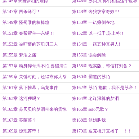
第145章来自梦泪的震惊
第146章 苏贝贝:你们相信这个世界
上有光吗?
第147章 四杀马可!!!
第148章 奔狼纹章奇效!!!
第149章 怪蜀黍的棒棒糖
第150章 一诺瘫倒在地
第151章 秦帮帮主—东锡!!!
第152章 以一抵千,苏上将!!
第153章 被吓懵的苏贝贝三人
第154章 一诺五秒真男人!
第155章 梦泪之痛!
第156章 误会解除
第157章 粉身碎骨浑不怕,要留清白
第158章 现实版，韩信打刘备？
在人间
第159章 关键时刻，还得靠你大爷
第160章 霸道的苏陌
第161章 落下帷幕，乌龙事件
第162章 苏陌:抱歉，我不是苏帝！
第163章 这河狸吗？
第164章 老谋深算的梦泪
第165章 苏贝贝给梦泪带来的震惊
第166章 solo元歌？
第167章 苏陌菜？
第168章 姐姐胸我
第169章 惊现苏帝！
第170章 皮克桃开直播了！！！