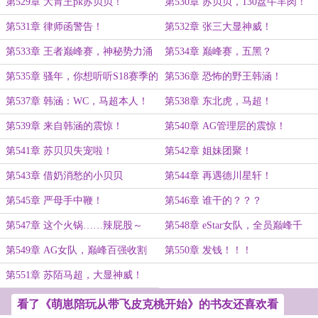
谓，重点是想比了
第529章 大胃王pk苏贝贝！
第530章 苏贝贝，130盘牛羊肉！
第531章 律师函警告！
第532章 张三大显神威！
第533章 王者巅峰赛，神秘势力涌
第534章 巅峰赛，五黑？
入！
第535章 骚年，你想听听S18赛季的
第536章 恐怖的野王韩涵！
故事吗？
第537章 韩涵：WC，马超本人！
第538章 东北虎，马超！
第539章 来自韩涵的震惊！
第540章 AG管理层的震惊！
第541章 苏贝贝失宠啦！
第542章 姐妹团聚！
第543章 借奶消愁的小贝贝
第544章 再遇德川星轩！
第545章 严母手中鞭！
第546章 谁干的？？？
第547章 这个火锅……辣屁股～
第548章 eStar女队，全员巅峰千
强！
第549章 AG女队，巅峰百强收割
第550章 发钱！！！
机！
第551章 苏陌马超，大显神威！
看了《萌崽陪玩从带飞皮克桃开始》的书友还喜欢看