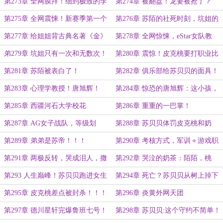
学！！！
第273章 全网膜拜！细到极致的李
第274章 被翻盘！龙要被抢了？
白教学！
第275章 全网震悚！新赛季第一个
第276章 苏陌的社死时刻，坑姐的
荣耀王者诞生！！！
贝贝！！！
第277章 给姐姐背古典名著《金》
第278章 全网惊悚，eStar女队教
练，居然是她！！！
弟279章 坑姐只有一次和无数次！
第280章 震惊！皮克桃要打职业比
赛！
第281章 苏陌被表白了！
第282章 俱乐部给苏贝贝的面具！
第283章 心理学教授！唐旭辉！
第284章 惊恐的唐旭辉：这小孩，
太妖了！
第285章 西疆河石大学校花
第286章 重重的一巴掌！
————迪丽热雅！！！
第287章 AG女子战队，等级划
第288章 苏贝贝体罚皮克桃和奶
分！！！
茶！！！
第289章 弟弟是苏帝！！！
第290章 考核方式，军训＋游戏职
业系统练习！
第291章 两极反转，哭成泪人，撒
第292章 哭泣的奶茶：陌陌，桃
娇的苏贝贝。
姐，别过来！
第293 人生巅峰！苏贝贝跑进女生
第294章 死亡？苏贝贝从树上掉下
宿舍！
来了！
第295章 皮克桃差点被封杀！！！
第296章 炎黄外网天团
第297章 德川星轩完爆鲁班七号！
第298章 苏贝贝:这个守约不简单！