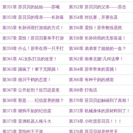
第351章 苏贝贝的姑姑——苏曦
第352章 苏贝贝的父亲——苏念
第353章 苏贝贝的母亲——长孙暮
第354章 对抗赛，开赛在及
雪
第355章 长孙诗雨打游戏的方式！
第356章 震惊！苏帝教练居然
是…………
第357章 震惊！苏贝贝要单手打游
第358章 长孙诗雨的无形装逼！
戏！
第359章 什么！苏帝在用一只手打
第360章 弟弟拿了姐姐的一血？
游戏！
第361章 AG女队打法的改变！
第362章 南拳北腿!几何达摩！
第363章 踢疯了！拳下无限踢！
第364章 苏帝带来的震撼！
第365章 德川千鹤的态度！
第366章 有种干妈的感觉
第367章 公开处刑？惩罚还是奖
第368章 打电话
励？
第369章 那是……纪伯棠养的猫？
第370章 苏贝贝起触碰到了真相！
第371章 猪狗不如的纪伯棠
第372章 机械身体的原材料到了！
第373章 亚洲机器人格斗大
第374章 小吃货苏贝贝！！！
赛！！！
第375章 震惊的王子涛
第376章 苏贝贝就是绝世天