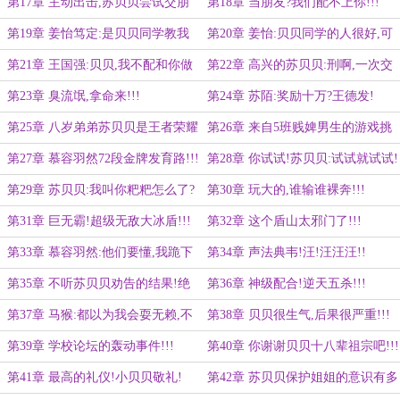
第17章 主动出击,苏贝贝尝试交朋
第18章 当朋友?我们配不上你!!!
友
第19章 姜怡笃定:是贝贝同学教我
第20章 姜怡:贝贝同学的人很好,可
的
以交流
第21章 王国强:贝贝,我不配和你做
第22章 高兴的苏贝贝:刑啊,一次交
朋友
了两个朋友
第23章 臭流氓,拿命来!!!
第24章 苏陌:奖励十万?王德发!
第25章 八岁弟弟苏贝贝是王者荣耀
第26章 来自5班贱婢男生的游戏挑
大佬?!!
战!
第27章 慕容羽然72段金牌发育路!!!
第28章 你试试!苏贝贝:试试就试试!
第29章 苏贝贝:我叫你粑粑怎么了?
第30章 玩大的,谁输谁裸奔!!!
第31章 巨无霸!超级无敌大冰盾!!!
第32章 这个盾山太邪门了!!!
第33章 慕容羽然:他们要懂,我跪下
第34章 声法典韦!汪!汪汪汪!!
喊自己是白痴!
第35章 不听苏贝贝劝告的结果!绝
第36章 神级配合!逆天五杀!!!
境!被五人包围了!
第37章 马猴:都以为我会耍无赖,不
第38章 贝贝很生气,后果很严重!!!
履行赌约是吧!
第39章 学校论坛的轰动事件!!!
第40章 你谢谢贝贝十八辈祖宗吧!!!
第41章 最高的礼仪!小贝贝敬礼!
第42章 苏贝贝保护姐姐的意识有多