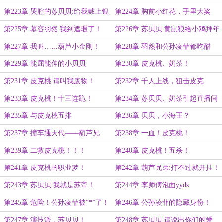
者！
第223章 哭腔的苏贝贝:给我戴上银
第224章 胸前小红花，手里大奖
手铐吧！
状，美滋滋！
第225章 慕容羽然:我到遮瑕了！
第226章 苏贝贝:黄鼠狼给小鸡拜年
第227章 我叫……葫芦小金刚！
第228章 羽然和公孙凌菲都吃醋
了！
第229章 能屈能伸的小贝贝
第230章 皮克桃、奶茶！
第231章 皮克桃:请叫我废物！
第232章 千人上线，狙击皮克
桃！！！
第233章 皮克桃！十三连跪！
第234章 苏贝贝、奶茶引起直播间
的轰动！
第235章 与皮克桃五排
第236章 贝贝，小海王？
第237章 撞车通天代——葫芦兄
第238章 一血！皮克桃！
弟！
第239章 二救皮克桃！！！
第240章 皮克桃！五杀！
第241章 皮克桃的职业梦！
第242章 葫芦兄弟:打不过就开挂！
第243章 苏贝贝:我就是苏帝！
第244章 李师傅泡面yyds
第245章 危险！公孙凌菲被“*”了！
第246章 公孙凌菲的隐藏身份！
第247章 演技派，苏贝贝！
第248章 苏贝贝:请说出你们的爱