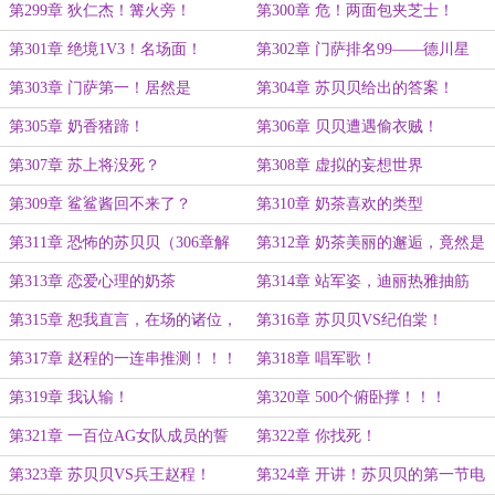
第299章 狄仁杰！篝火旁！
第300章 危！两面包夹芝士！
第301章 绝境1V3！名场面！
第302章 门萨排名99——德川星
轩！
第303章 门萨第一！居然是
第304章 苏贝贝给出的答案！
他！！！
第305章 奶香猪蹄！
第306章 贝贝遭遇偷衣贼！
第307章 苏上将没死？
第308章 虚拟的妄想世界
第309章 鲨鲨酱回不来了？
第310章 奶茶喜欢的类型
第311章 恐怖的苏贝贝（306章解
第312章 奶茶美丽的邂逅，竟然是
禁，请返回观看，感谢）
他！！！
第313章 恋爱心理的奶茶
第314章 站军姿，迪丽热雅抽筋
了！
第315章 恕我直言，在场的诸位，
第316章 苏贝贝VS纪伯棠！
都是垃圾！！！
第317章 赵程的一连串推测！！！
第318章 唱军歌！
第319章 我认输！
第320章 500个俯卧撑！！！
第321章 一百位AG女队成员的誓
第322章 你找死！
言！
第323章 苏贝贝VS兵王赵程！
第324章 开讲！苏贝贝的第一节电