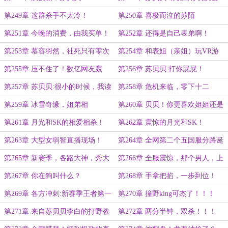
好！！！
第249章 这群杀手不太冷！
第250章 喜极而泣的苏陌
第251章 今晚的消费，由我买单！
第252章 还得是自己表弟啊！
第253章 慕容羽然，社死只有零次
第254章 和表姐（亲姐）玩VR游
和无数次！
戏？
第255章 压不住了！数亿网友轰
第256章 苏贝贝:打你屁屁！
动，八岁苏帝被曝光！
第257章 苏贝贝:很小的时候，我读
第258章 危机来临，零下十二
了72万本书！！！
度！！！
第259章 冰雪奇缘，姐弟相
第260章 贝贝！你更喜欢姐姐还是
认！！！
表姐？
第261章 月光和SK的相爱相杀！
第262章 震惊的月光和SK！
第263章 大型女弱智直播现场！
第264章 全网第二个五国服分路诞
生！！！
第265章 新赛季，各路大神，秀大
第266章 全服震惊，那个男人，上
腿肌肉！
线了！！！
第267章 你在狗叫什么？
第268章 手拿把掐，一步到位！
第269章 各方冲刺:新赛季王者第一
第270章 撞野king可杰了！！！
人！
第271章 来自苏贝贝李白的打野教
第272章 两分半钟，双杀！！！