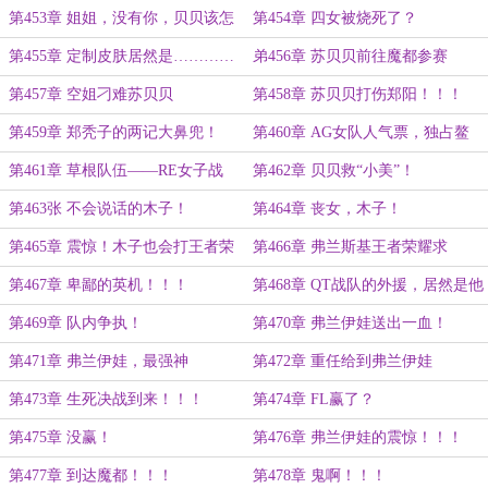
第453章 姐姐，没有你，贝贝该怎
第454章 四女被烧死了？
么活啊？
第455章 定制皮肤居然是…………
弟456章 苏贝贝前往魔都参赛
第457章 空姐刁难苏贝贝
第458章 苏贝贝打伤郑阳！！！
第459章 郑秃子的两记大鼻兜！
第460章 AG女队人气票，独占鳌
头！！！
第461章 草根队伍——RE女子战
第462章 贝贝救“小美”！
队！
第463张 不会说话的木子！
第464章 丧女，木子！
第465章 震惊！木子也会打王者荣
第466章 弗兰斯基王者荣耀求
耀？？？
救！！！
第467章 卑鄙的英机！！！
第468章 QT战队的外援，居然是他
们！！！
第469章 队内争执！
第470章 弗兰伊娃送出一血！
第471章 弗兰伊娃，最强神
第472章 重任给到弗兰伊娃
射！！！
第473章 生死决战到来！！！
第474章 FL赢了？
第475章 没赢！
第476章 弗兰伊娃的震惊！！！
第477章 到达魔都！！！
第478章 鬼啊！！！